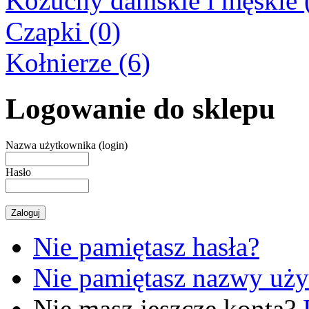
Kożuchy damskie i męskie 
Czapki (0)
Kołnierze (6)
Logowanie do sklepu
Nazwa użytkownika (login)
Hasło
Nie pamiętasz hasła?
Nie pamiętasz nazwy uż
Nie masz jeszcze konta?